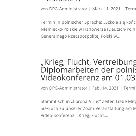
von
DPG-Administrator
|
März 11, 2021
|
Term
Termin in polnischer Sprache: „Szkoła się końc
Niemiecko-Polskie w Hanowerze (Deutsch-Polni
Generalnego Rzeczpospolitej Polski w...
„Krieg, Flucht, Vertreibu
Diplomarbeiten der polni
Videokonferenz am 01.03
von
DPG-Administrator
|
Feb. 14, 2021
|
Termi
Stammtisch in „Corona-Virus“ Zeiten Liebe Mi
Sie/Euch zu unserer Zoom-Veranstaltung am M
Video-Konferenz: „Krieg, Flucht,...