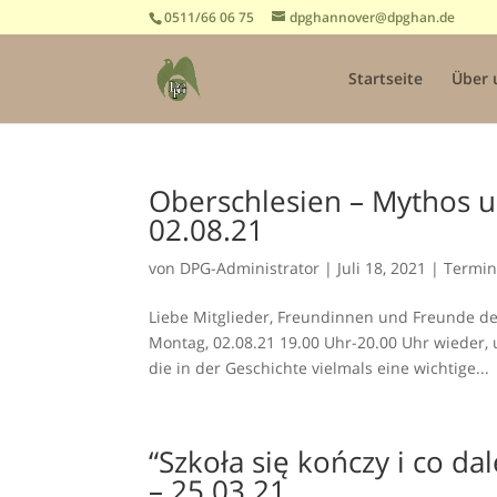
0511/66 06 75
dpghannover@dpghan.de
Startseite
Über 
Oberschlesien – Mythos 
02.08.21
von
DPG-Administrator
|
Juli 18, 2021
|
Termi
Liebe Mitglieder, Freundinnen und Freunde de
Montag, 02.08.21 19.00 Uhr-20.00 Uhr wieder,
die in der Geschichte vielmals eine wichtige...
“Szkoła się kończy i co da
– 25.03.21.