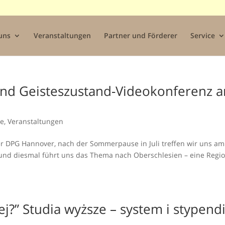
uns
Veranstaltungen
Partner und Förderer
Service
und Geisteszustand-Videokonferenz 
ne
,
Veranstaltungen
r DPG Hannover, nach der Sommerpause in Juli treffen wir uns am
 und diesmal führt uns das Thema nach Oberschlesien – eine Regio
lej?” Studia wyższe – system i stypend