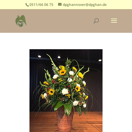
0511/66 06 75
dpghannover@dpghan.de