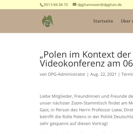
0511/66 06 75
dpghannover@dpghan.de
Startseite
Über 
„Polen im Kontext de
Videokonferenz am 06
von
DPG-Administrator
|
Aug. 22, 2021
|
Term
Liebe Mitglieder, Freundinnen und Freunde d
unser nächster Zoom-Stammtisch findet am 
Gast, in Person des Herrn Professor Loew, Dire
betrifft die Rolle Polens in der Politik Deut
sehr gespannt auf diesen Vortrag!