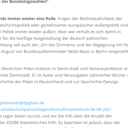
t der Bundestagswahlen“
ands immer wieder eine Rolle
. Fragen der Rechtstaatlichkeit, der
 Geschichtspolitik oder gemeinsamer europäischer Außenpolitik sin
 Politik immer wieder äußert. Aber wie verhält es sich damit in
für die künftige Ausgestaltung der deutsch-polnischen
hang soll auch der „Ort des Erinnerns und der Begegnung mit Po
August von Bundesaußenminister Heiko Maas in Berlin vorgestell
des Deutschen Polen-Instituts in Darm-stadt und Honorarprofessor 
rsität Darmstadt. Er ist Autor und Herausgeber zahlreicher Bücher 
hichte der Polen in Deutschland und zur Geschichte Danzigs.
ghannover@dpghan.de
y.com/deutschpolnischegesellschaft/stammtisch-06-09-2021
 Login-Daten zurück, und wir die Info über die Anzahl der
es ZOOM-Stammtisches hilft. Zu beachten ist jedoch, dass der