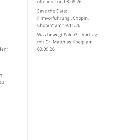
offenen Tür, 08.08.26
Save the Date:
Filmvorführung „Chopin,
Chopin“ am 19.11.26
d
Was bewegt Polen? – Vortrag
mit Dr. Matthias Kneip am
len“
03.09.26
t
am
zu