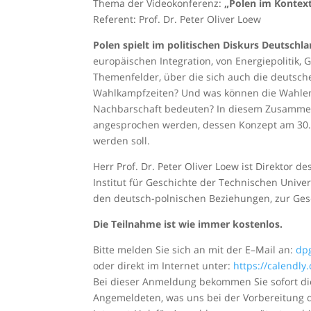
Thema der Videokonferenz:
„Polen im Kontex
Referent: Prof. Dr. Peter Oliver Loew
Polen spielt im politischen Diskurs Deutschl
europäischen Integration, von Energiepolitik,
Themenfelder, über die sich auch die deutsche
Wahlkampfzeiten? Und was können die Wahlen 
Nachbarschaft bedeuten? In diesem Zusammen
angesprochen werden, dessen Konzept am 30. 
werden soll.
Herr Prof. Dr. Peter Oliver Loew ist Direktor 
Institut für Geschichte der Technischen Unive
den deutsch-polnischen Beziehungen, zur Gesc
Die Teilnahme ist wie immer kostenlos.
Bitte melden Sie sich an mit der E
–
Mail an:
dp
oder
direkt
im Internet
unter:
https://calendl
Bei dieser Anmeldung bekommen Sie sofort die
Angemeldeten, was uns bei der Vorbereitung d