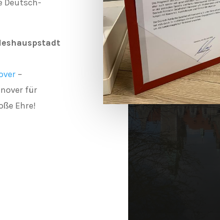
e Deutsch-
deshauspstadt
over
–
nover für
oße Ehre!