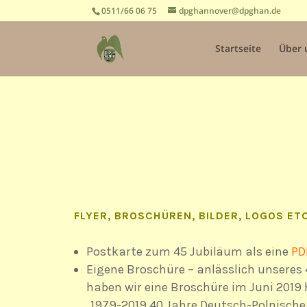
0511/66 06 75
dpghannover@dpghan.de
Startseite
Über 
FLYER, BROSCHÜREN, BILDER, LOGOS ETC
Postkarte zum 45 Jubiläum als eine
PD
Eigene Broschüre – anlässlich unseres
haben wir eine Broschüre im Juni 2019
„1979-2019 40 Jahre Deutsch-Polnische