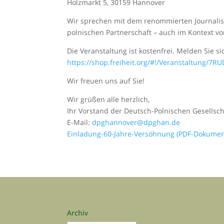
Holzmarkt 5, 30159 Hannover
Wir sprechen mit dem renommierten Journalis
polnischen Partnerschaft – auch im Kontext v
Die Veranstaltung ist kostenfrei. Melden Sie si
https://shop.freiheit.org/#!/Veranstaltung/7RU
Wir freuen uns auf Sie!
Wir grüßen alle herzlich,
Ihr Vorstand der Deutsch-Polnischen Gesellsc
E-Mail:
dpghannover@dpghan.de
Einladung-60-Jahre-Versöhnung (PDF-Dokumen
Archiv