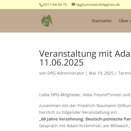
0511/66 06 75
dpghannover@dpghan.de
Startseite
Über 
Veranstaltung mit Ada
11.06.2025
von
DPG-Administrator
|
Mai 19, 2025
|
Termi
Liebe DPG-Mitglieder, liebe Freund*innen und
zusammen mit der Friedrich-Naumann-Stiftung 
herzlich zu folgender Veranstaltung ein:
„60 Jahre Versöhnung: Deutsch-polnische Par
Gespräch mit Adam Krzemiński, am Mittwoch,