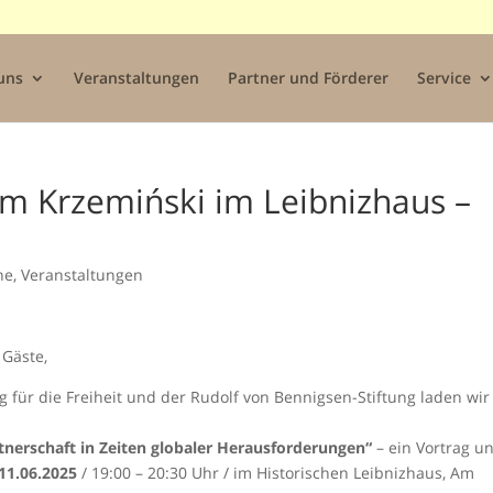
uns
Veranstaltungen
Partner und Förderer
Service
m Krzemiński im Leibnizhaus –
ne
,
Veranstaltungen
 Gäste,
für die Freiheit und der Rudolf von Bennigsen-Stiftung laden wir
tnerschaft in Zeiten globaler Herausforderungen“
– ein Vortrag u
11.06.2025
/ 19:00 – 20:30 Uhr / im Historischen Leibnizhaus, Am