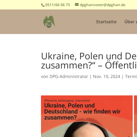
0511/66 06 75
dpghannover@dpghan.de
Startseite
Über 
Ukraine, Polen und De
zusammen?“ – Öffentl
von
DPG-Administrator
|
Nov. 10, 2024
|
Term