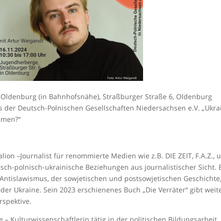
e Oldenburg (in Bahnhofsnähe), Straßburger Straße 6, Oldenburg
 der Deutsch-Polnischen Gesellschaften Niedersachsen e.V. „Ukra
mmen?“
ion –Journalist für renommierte Medien wie z.B. DIE ZEIT, F.A.Z., 
sch-polnisch-ukrainische Beziehungen aus journalistischer Sicht. 
Antislawismus, der sowjetischen und postsowjetischen Geschichte
 der Ukraine. Sein 2023 erschienenes Buch „Die Verräter“ gibt weit
rspektive.
e – Kulturwissenschaftlerin tätig in der politischen Bildungsarbeit.