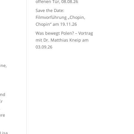
offenen Tür, 08.08.26
Save the Date:
Filmvorführung „Chopin,
Chopin“ am 19.11.26
Was bewegt Polen? – Vortrag
mit Dr. Matthias Kneip am
03.09.26
ine,
und
Er
,
ere
 Lisa