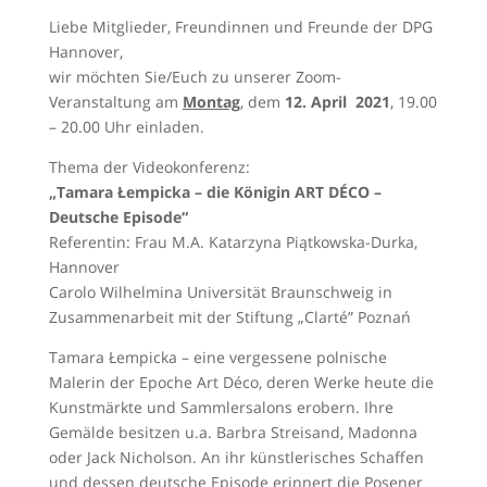
Liebe Mitglieder, Freundinnen und Freunde der DPG
Hannover,
wir möchten Sie/Euch zu unserer Zoom-
Veranstaltung am
Montag
, dem
12. April
2021
, 19.00
– 20.00 Uhr einladen.
Thema der Videokonferenz:
„Tamara Łempicka – die Königin ART DÉCO –
Deutsche Episode“
Referentin: Frau M.A. Katarzyna Piątkowska-Durka,
Hannover
Carolo Wilhelmina Universität Braunschweig in
Zusammenarbeit mit der Stiftung „Clarté” Poznań
Tamara Łempicka – eine vergessene polnische
Malerin der Epoche Art Déco, deren Werke heute die
Kunstmärkte und Sammlersalons erobern. Ihre
Gemälde besitzen u.a. Barbra Streisand, Madonna
oder Jack Nicholson. An ihr künstlerisches Schaffen
und dessen deutsche Episode erinnert die Posener