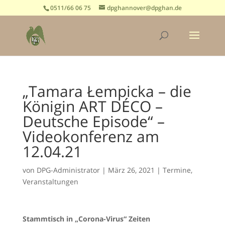
0511/66 06 75
dpghannover@dpghan.de
„Tamara Łempicka – die
Königin ART DÉCO –
Deutsche Episode“ –
Videokonferenz am
12.04.21
von
DPG-Administrator
|
März 26, 2021
|
Termine
,
Veranstaltungen
Stammtisch in „Corona-Virus“ Zeiten