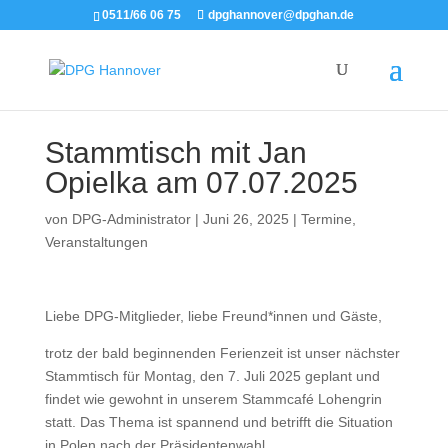
0511/66 06 75
dpghannover@dpghan.de
Stammtisch mit Jan
Opielka am 07.07.2025
von
DPG-Administrator
|
Juni 26, 2025
|
Termine
,
Veranstaltungen
Liebe DPG-Mitglieder, liebe Freund*innen und Gäste,
trotz der bald beginnenden Ferienzeit ist unser nächster
Stammtisch für Montag, den 7. Juli 2025 geplant und
findet wie gewohnt in unserem Stammcafé Lohengrin
statt. Das Thema ist spannend und betrifft die Situation
in Polen nach der Präsidentenwahl.