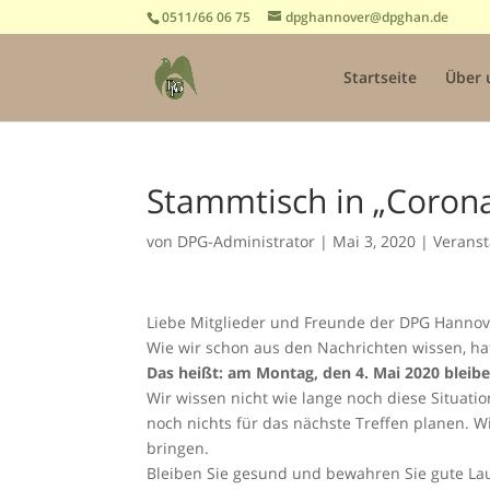
0511/66 06 75
dpghannover@dpghan.de
Startseite
Über 
Stammtisch in „Corona
von
DPG-Administrator
|
Mai 3, 2020
|
Verans
Liebe Mitglieder und Freunde der DPG Hannov
Wie wir schon aus den Nachrichten wissen, hat 
Das heißt: am Montag, den 4. Mai 2020 bleib
Wir wissen nicht wie lange noch diese Situat
noch nichts für das nächste Treffen planen.
bringen.
Bleiben Sie gesund und bewahren Sie gute L