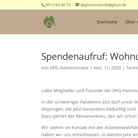
0511/66 06 75
dpghannover@dpghan.de
Startseite
Über 
Spendenaufruf: Wohnu
von
DPG-Administrator
|
Nov. 11, 2020
|
Term
Liebe Mitglieder und Freunde der DPG Hannov
in der schwieriger Pandemie-Zeit darf unser In
diejenigen, die jetzt besonders bedürftig sind.
Dazu gehört der Personenkreis, den wir schon
Wir stehen im Kontakt mit der Arbeiterwohlfah
haben wir uns entschlossen, in diesem Jahr ei