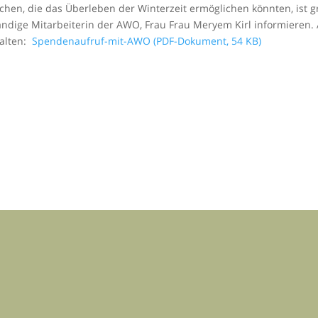
chen, die das Überleben der Winterzeit ermöglichen könnten, ist g
tändige Mitarbeiterin der AWO, Frau Frau Meryem Kirl informieren. 
halten:
Spendenaufruf-mit-AWO (PDF-Dokument, 54 KB)