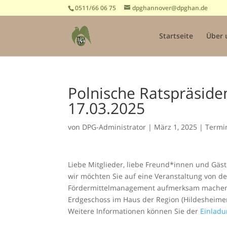
0511/66 06 75
dpghannover@dpghan.de
Startseite
Über 
Polnische Ratspräside
17.03.2025
von
DPG-Administrator
|
März 1, 2025
|
Termi
Liebe Mitglieder, liebe Freund*innen und Gäs
wir möchten Sie auf eine Veranstaltung von d
Fördermittelmanagement aufmerksam machen: „
Erdgeschoss im Haus der Region (Hildesheimer
Weitere Informationen können Sie der
Einladu