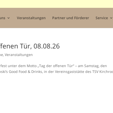
uns
Veranstaltungen
Partner und Förderer
Service
fenen Tür, 08.08.26
ne
,
Veranstaltungen
fest unter dem Motto „Tag der offenen Tür“ – am Samstag, den
nski’s Good Food & Drinks, in der Vereinsgaststätte des TSV Kirchro